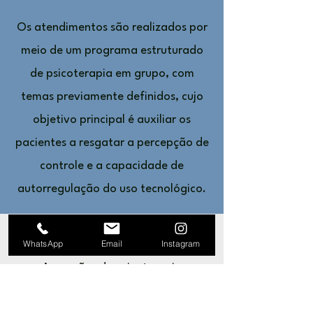
Os atendimentos são realizados por
meio de um programa estruturado
de psicoterapia em grupo, com
temas previamente definidos, cujo
objetivo principal é auxiliar os
pacientes a resgatar a percepção de
controle e a capacidade de
autorregulação do uso tecnológico.
FUNCIONAMENTO
WhatsApp
Email
Instagram
As sessões de psicoterapia
acontecem semanalmente, durante